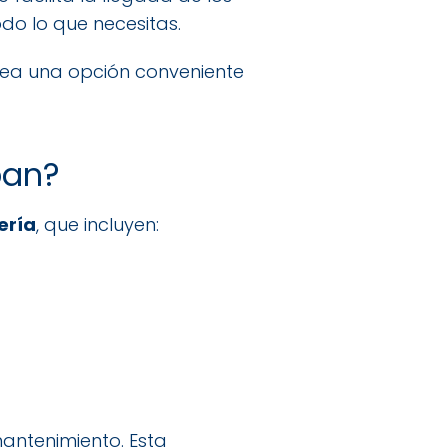
odo lo que necesitas.
sea una opción conveniente
pan?
ería
, que incluyen:
mantenimiento. Esta