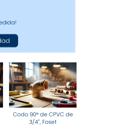
edida!
udad
Codo 90° de CPVC de
3/4", Foset