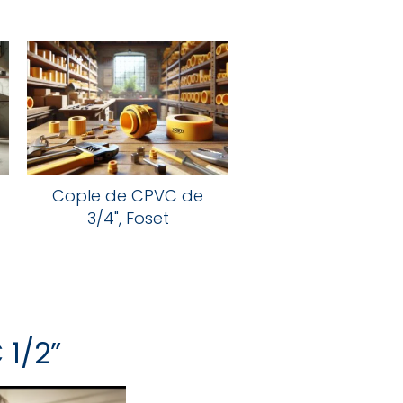
Cople de CPVC de
3/4", Foset
1/2”